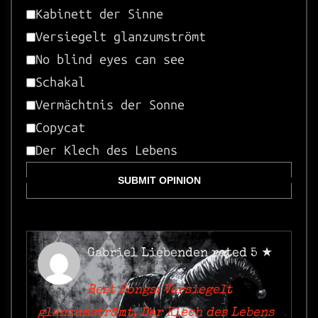
Kabinett der Sinne
Versiegelt glanzumströmt
No blind eyes can see
Schakal
Vermächtnis der Sonne
Copycat
Der Klech des Lebens
SUBMIT OPINION
Gabriel Liebenden
rated 5 ★
Best Songs: Versiegelt
glanzumströmt, Der Klech des Lebens