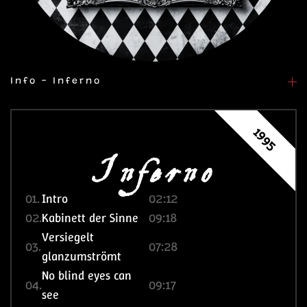
Info - Inferno
Inferno
1995
01.
Intro
02:12
02.
Kabinett der Sinne
09:18
Versiegelt
03.
07:28
glanzumströmt
No blind eyes can
04.
09:17
see