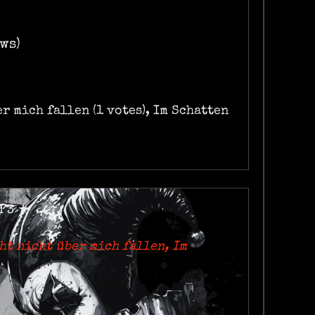
ws)
er mich fallen (1 votes), Im Schatten
d 3 ★
cht nicht über mich fallen, Im