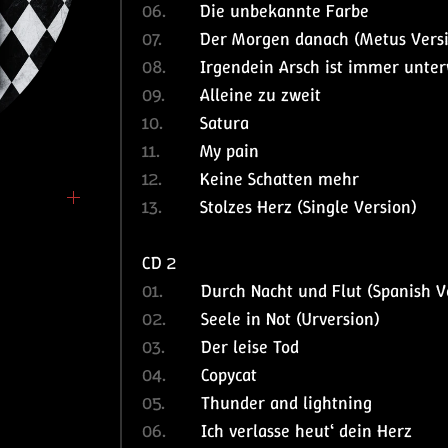
06.
Die unbekannte Farbe
07.
Der Morgen danach (Metus Vers
08.
Irgendein Arsch ist immer unte
09.
Alleine zu zweit
10.
Satura
11.
My pain
12.
Keine Schatten mehr
13.
Stolzes Herz (Single Version)
CD 2
01.
Durch Nacht und Flut (Spanish V
02.
Seele in Not (Urversion)
03.
Der leise Tod
04.
Copycat
05.
Thunder and lightning
06.
Ich verlasse heut‘ dein Herz