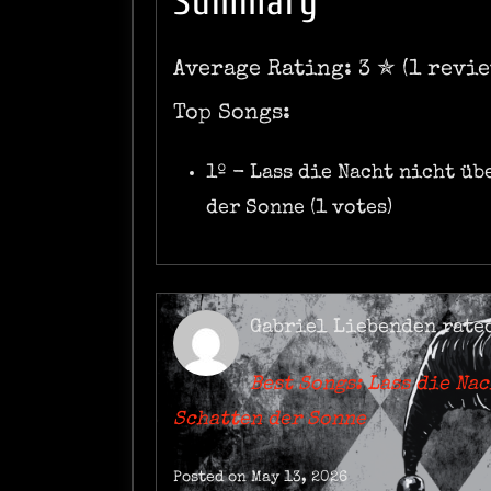
Summary
Average Rating: 3 ✯ (1 revie
Top Songs:
1º - Lass die Nacht nicht üb
der Sonne (1 votes)
Gabriel Liebenden
rate
Best Songs: Lass die Na
Schatten der Sonne
Posted on May 13, 2026