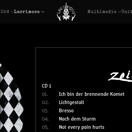
2026
Lacrimosa
Multimedia
Uni
Zei
CD 1
01.
Ich bin der brennende Komet
02.
Lichtgestalt
03.
Bresso
04.
Nach dem Sturm
05.
Not every pain hurts