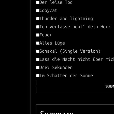
Der leise Tod
Copycat
Thunder and lightning
Ich verlasse heut‘ dein Herz
Feuer
Alles Lüge
Schakal (Single Version)
Lass die Nacht nicht über mic
Drei Sekunden
Im Schatten der Sonne
SUBM