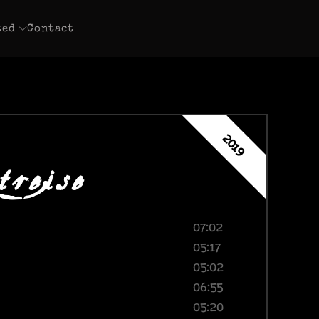
ted
Contact
treise
2019
07:02
05:17
05:02
06:55
05:20